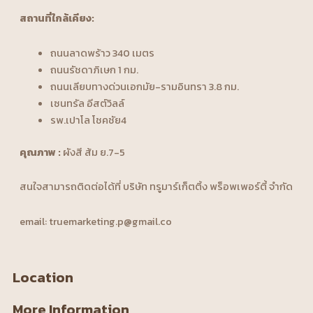
สถานที่ใกล้เคียง:
ถนนลาดพร้าว 340 เมตร
ถนนรัชดาภิเษก 1 กม.
ถนนเลียบทางด่วนเอกมัย-รามอินทรา 3.8 กม.
เซนทรัล อีสต์วิลล์
รพ.เปาโล โชคชัย4
คุณภาพ :
ผังสี ส้ม ย.7-5
สนใจสามารถติดต่อได้ที่ บริษัท ทรูมาร์เก็ตติ้ง พร็อพเพอร์ตี้ จำกัด
email: truemarketing.p@gmail.co
Location
More Information