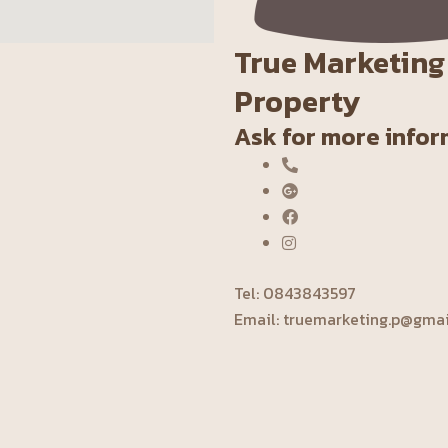
True Marketing
Property
Ask for more info
Tel: 0843843597‬
Email: truemarketing.p@gma