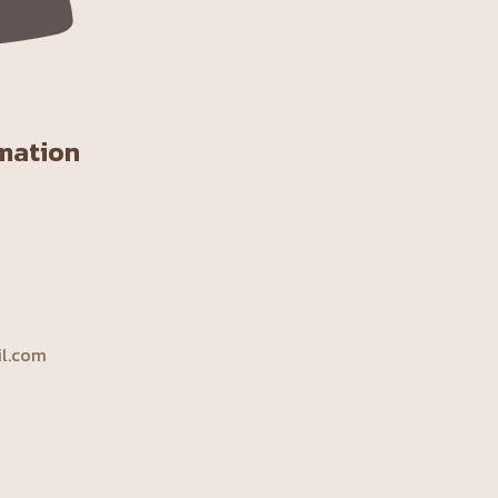
rmation
il.com