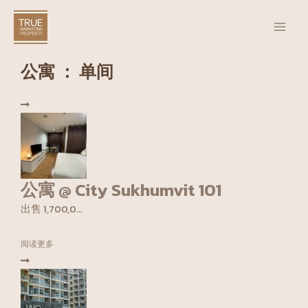
跳
Main
至
Men
内
容
公寓 ： 单间
公寓 @ City Sukhumvit 101
出售 1,700,0...
阅读更多