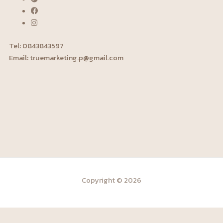
Tel: 0843843597‬
Email: truemarketing.p@gmail.com
Copyright © 2026
简体中文
(
จีนประยุกต์
)
English
(
อังกฤษ
)
ไทย