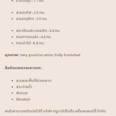
ม.ศรีปทุม : 7.7 กม.
สวนรถไฟ : 2.5 กม.
สวนจตุจักร : 2.5 กม.
สถานีขนส่ง หมอชิต : 3.4 กม.
กรมการขนส่ง : 4.3 กม.
กรมป่าไม้ : 6.8 กม.
คุณภาพ:
Very good location, Fully furnished
สิ่งอำนวยความสะดวก:
สวนและพื้นที่ส่วนกลาง
สระว่ายน้ำ
ฟิตเนส
ห้องสมุด
สนใจสามารถติดต่อได้ที่ บริษัท ทรูมาร์เก็ตติ้ง พร็อพเพอร์ตี้ จำกัด