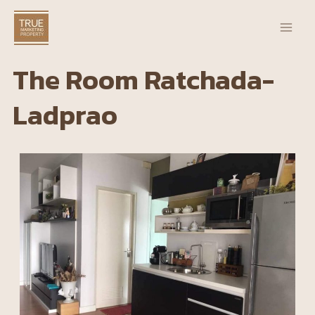
Skip
Main
to
Men
content
The Room Ratchada-
Ladprao